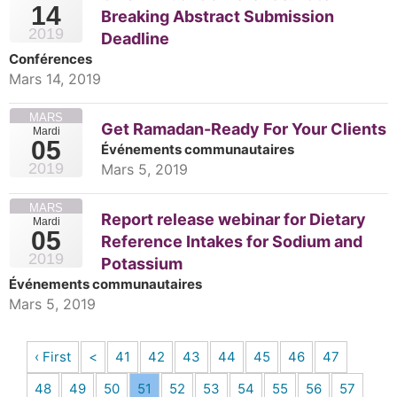
14
Breaking Abstract Submission
2019
Deadline
Conférences
Mars 14, 2019
MARS
Get Ramadan-Ready For Your Clients
Mardi
05
Événements communautaires
2019
Mars 5, 2019
MARS
Report release webinar for Dietary
Mardi
05
Reference Intakes for Sodium and
2019
Potassium
Événements communautaires
Mars 5, 2019
‹ First
<
41
42
43
44
45
46
47
48
49
50
51
52
53
54
55
56
57